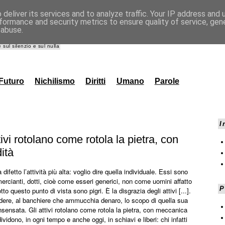
deliver its services and to analyze traffic. Your IP address and
formance and security metrics to ensure quality of service, ge
nna.it
 abuse.
 sul silenzio e sul nulla
Futuro
Nichilismo
Diritti
Umano
Parole
I
ivi rotolano come rotola la pietra, con
ità
a difetto l’attività più alta: voglio dire quella individuale. Essi sono
ercianti, dotti, cioè come esseri generici, non come uomini affatto
P
tto questo punto di vista sono pigri. È la disgrazia degli attivi [...].
ere, al banchiere che ammucchia denaro, lo scopo di quella sua
nsensata. Gli attivi rotolano come rotola la pietra, con meccanica
 dividono, in ogni tempo e anche oggi, in schiavi e liberi: chi infatti