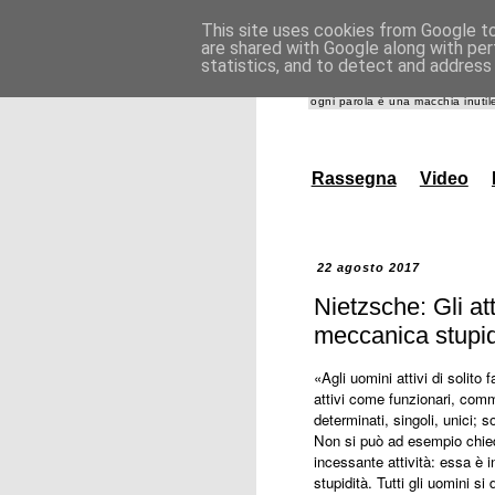
This site uses cookies from Google to 
are shared with Google along with per
giannida
statistics, and to detect and address
ogni parola è una macchia inutile
Rassegna
Video
22 agosto 2017
Nietzsche: Gli att
meccanica stupid
«Agli uomini attivi di solito f
attivi come funzionari, comm
determinati, singoli, unici; so
Non si può ad esempio chied
incessante attività: essa è i
stupidità. Tutti gli uomini si