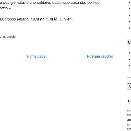
la sua giornata, è uno schiavo, qualunque cosa sia, politico,
dotto.»
o, troppo umano
, 1878 (tr. it. di M. Ulivieri)
sche
,
parole
C
Home page
Post più vecchio
I
ab
all
am
an
ar