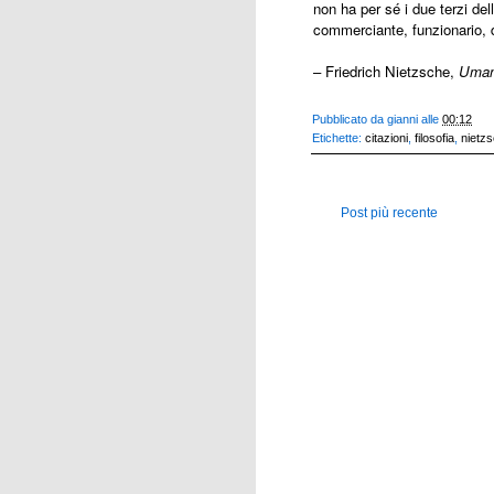
non ha per sé i due terzi del
commerciante, funzionario, 
– Friedrich Nietzsche,
Uman
Pubblicato da
gianni
alle
00:12
Etichette:
citazioni
,
filosofia
,
nietz
Post più recente