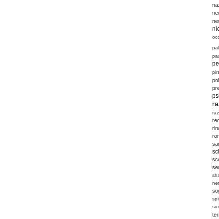
na
ne
ne
ni
oc
pal
pas
pe
pir
po
pr
ps
r
ra
re
ri
ro
sa
sc
sc
se
sh
ne
so
sp
su
te