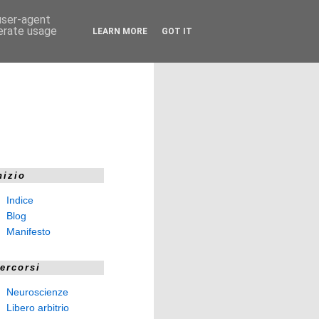
 user-agent
nerate usage
LEARN MORE
GOT IT
nizio
Indice
Blog
Manifesto
ercorsi
Neuroscienze
Libero arbitrio