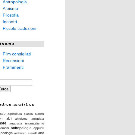
Antropologia
Ateismo
Filosofia
Incontri
Piccole traduzioni
inema
Film consigliati
Recensioni
Frammenti
ndice analitico
isso
agricoltura
alaska
aldrich
en
altri
altruismo
amigdala
ore
antinatalismo
angoscia
antropologia
tonioni
appunti
cheologia
arte
archiloco
arendt