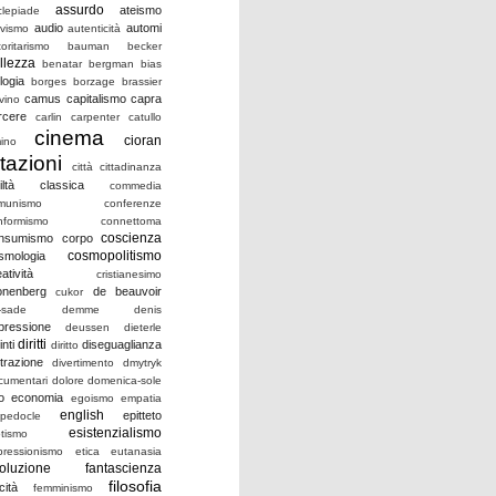
assurdo
ateismo
clepiade
audio
automi
ivismo
autenticità
oritarismo
bauman
becker
llezza
benatar
bergman
bias
logia
borges
borzage
brassier
camus
capitalismo
capra
vino
rcere
carlin
carpenter
catullo
cinema
cioran
mino
itazioni
città
cittadinanza
iltà
classica
commedia
munismo
conferenze
nformismo
connettoma
coscienza
nsumismo
corpo
cosmopolitismo
smologia
atività
cristianesimo
onenberg
de beauvoir
cukor
-sade
demme
denis
pressione
deussen
dieterle
diritti
inti
diseguaglianza
diritto
strazione
divertimento
dmytryk
cumentari
dolore
domenica-sole
o
economia
egoismo
empatia
english
epitteto
pedocle
esistenzialismo
otismo
pressionismo
etica
eutanasia
oluzione
fantascienza
filosofia
icità
femminismo