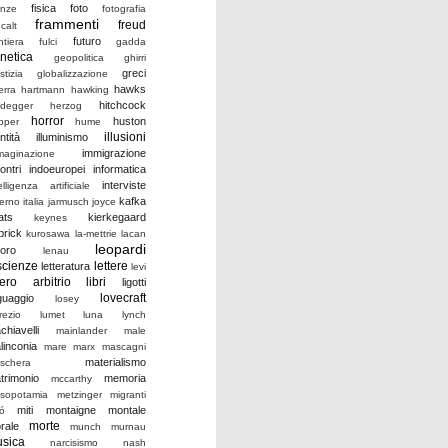
fisica
foto
enze
fotografia
frammenti
freud
calt
futuro
ntiera
fulci
gadda
netica
geopolitica
ghirri
greci
stizia
globalizzazione
hawks
erra
hartmann
hawking
hitchcock
idegger
herzog
horror
huston
pper
hume
illusioni
ntità
illuminismo
immigrazione
maginazione
ontri
indoeuropei
informatica
interviste
elligenza artificiale
kafka
verno
italia
jarmusch
joyce
ats
kierkegaard
keynes
brick
kurosawa
la-mettrie
lacan
leopardi
voro
lenau
scienze
lettere
letteratura
levi
bero arbitrio
libri
ligotti
lovecraft
nguaggio
losey
rezio
lumet
luna
lynch
chiavelli
mainlander
male
linconia
mare
marx
mascagni
materialismo
schera
trimonio
memoria
mccarthy
sopotamia
metzinger
migranti
miti
montaigne
montale
ró
morte
rale
munch
murnau
sica
narcisismo
nash