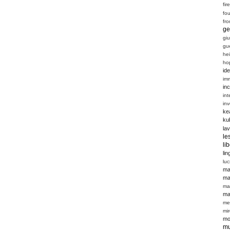
fir
fou
fro
ge
giu
gu
he
ho
ide
im
inc
int
in
ke
ku
la
le
li
li
luc
ma
ma
ma
ma
me
mi
mo
mu