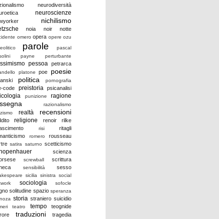
zionalismo
neurodiversità
neuroscienze
uroetica
nichilismo
wyorker
etzsche
noia
noir
notte
opera
cidente
omero
opere
ozu
parole
eolitico
pascal
olini
payne
perturbante
ssimismo
pessoa
petrarca
poesie
poe
andello
platone
politica
lanski
pornografia
preistoria
e-code
psicanalisi
icologia
ragione
punizione
assegna
razionalismo
recensioni
realtà
zzismo
religione
ddito
renoir
rilke
nascimento
ritagli
risi
manticismo
rousseau
romero
rtre
scetticismo
satira
saturno
hopenhauer
scienza
orsese
scrittura
screwball
neca
sesso
sensibilità
akespeare
sicilia
sinistra
social
sociologia
twork
sofocle
gno
solitudine
spazio
speranza
storia
straniero
suicidio
inoza
tempo
teognide
meri
teatro
traduzioni
rrore
tragedia