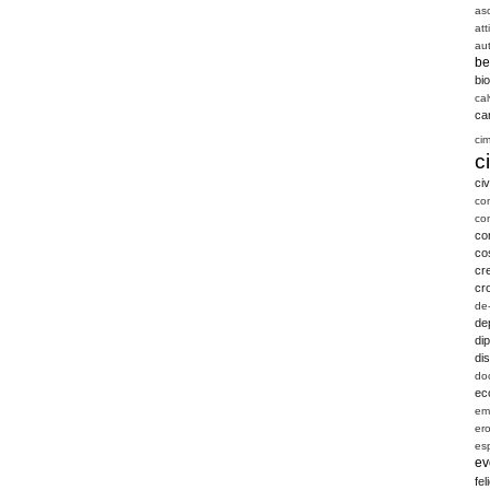
as
att
aut
be
bio
cal
ca
ci
c
civ
co
co
co
co
cre
cr
de
de
dip
di
do
ec
em
er
es
ev
fel