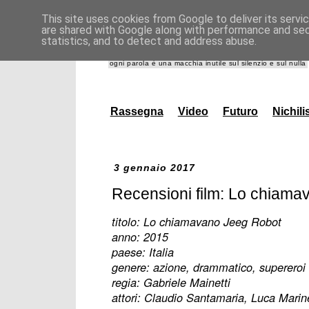
This site uses cookies from Google to deliver its servi
are shared with Google along with performance and secu
giannidanna.it
statistics, and to detect and address abuse.
ogni parola è una macchia inutile sul silenzio e sul nulla
Rassegna
Video
Futuro
Nichil
3 gennaio 2017
Recensioni film: Lo chiama
titolo: Lo chiamavano Jeeg Robot
anno: 2015
paese: Italia
genere: azione, drammatico, supereroi
regia: Gabriele Mainetti
attori: Claudio Santamaria, Luca Marine