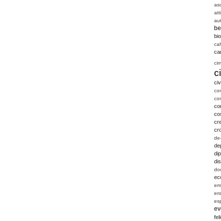
as
att
aut
be
bio
cal
ca
ci
c
civ
co
co
co
co
cre
cr
de
de
dip
di
do
ec
em
er
es
ev
fel