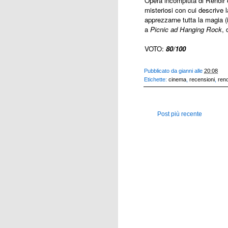
Opera incompiuta di Renoir e
misteriosi con cui descrive l
apprezzarne tutta la magia (
a
Picnic ad Hanging Rock
, 
VOTO:
80/100
Pubblicato da
gianni
alle
20:08
Etichette:
cinema
,
recensioni
,
reno
Post più recente