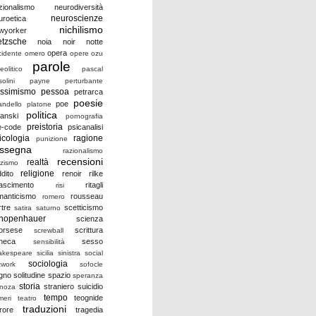
zionalismo
neurodiversità
neuroscienze
uroetica
nichilismo
wyorker
etzsche
noia
noir
notte
opera
cidente
omero
opere
ozu
parole
eolitico
pascal
olini
payne
perturbante
ssimismo
pessoa
petrarca
poesie
poe
andello
platone
politica
lanski
pornografia
preistoria
e-code
psicanalisi
icologia
ragione
punizione
assegna
razionalismo
recensioni
realtà
zzismo
religione
ddito
renoir
rilke
nascimento
ritagli
risi
manticismo
rousseau
romero
rtre
scetticismo
satira
saturno
hopenhauer
scienza
orsese
scrittura
screwball
neca
sesso
sensibilità
akespeare
sicilia
sinistra
social
sociologia
twork
sofocle
gno
solitudine
spazio
speranza
storia
straniero
suicidio
inoza
tempo
teognide
meri
teatro
traduzioni
rrore
tragedia