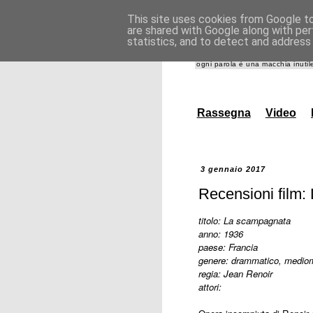
This site uses cookies from Google to 
are shared with Google along with per
giannida
statistics, and to detect and address
ogni parola è una macchia inutile
Rassegna
Video
3 gennaio 2017
Recensioni film:
titolo: La scampagnata
anno: 1936
paese: Francia
genere: drammatico, medio
regia: Jean Renoir
attori: