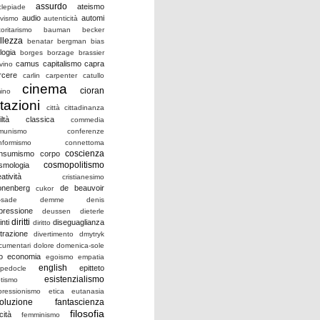
assurdo
ateismo
clepiade
audio
automi
ivismo
autenticità
oritarismo
bauman
becker
llezza
benatar
bergman
bias
logia
borges
borzage
brassier
camus
capitalismo
capra
vino
rcere
carlin
carpenter
catullo
cinema
cioran
mino
itazioni
città
cittadinanza
iltà
classica
commedia
munismo
conferenze
nformismo
connettoma
coscienza
nsumismo
corpo
cosmopolitismo
smologia
atività
cristianesimo
onenberg
de beauvoir
cukor
-sade
demme
denis
pressione
deussen
dieterle
diritti
inti
diseguaglianza
diritto
strazione
divertimento
dmytryk
cumentari
dolore
domenica-sole
o
economia
egoismo
empatia
english
epitteto
pedocle
esistenzialismo
otismo
pressionismo
etica
eutanasia
oluzione
fantascienza
filosofia
icità
femminismo