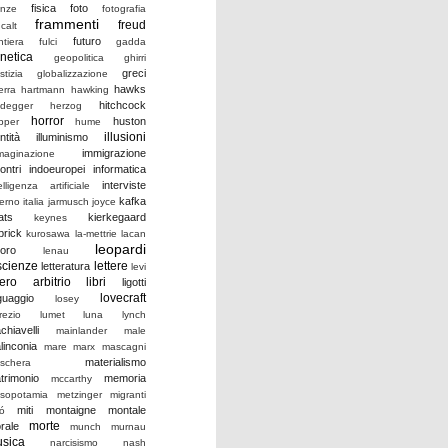
fisica
foto
enze
fotografia
frammenti
freud
calt
futuro
ntiera
fulci
gadda
netica
geopolitica
ghirri
greci
stizia
globalizzazione
hawks
erra
hartmann
hawking
hitchcock
idegger
herzog
horror
huston
pper
hume
illusioni
ntità
illuminismo
immigrazione
maginazione
ontri
indoeuropei
informatica
interviste
elligenza artificiale
kafka
verno
italia
jarmusch
joyce
ats
kierkegaard
keynes
brick
kurosawa
la-mettrie
lacan
leopardi
voro
lenau
scienze
lettere
letteratura
levi
bero arbitrio
libri
ligotti
lovecraft
nguaggio
losey
rezio
lumet
luna
lynch
chiavelli
mainlander
male
linconia
mare
marx
mascagni
materialismo
schera
trimonio
memoria
mccarthy
sopotamia
metzinger
migranti
miti
montaigne
montale
ró
morte
rale
munch
murnau
sica
narcisismo
nash