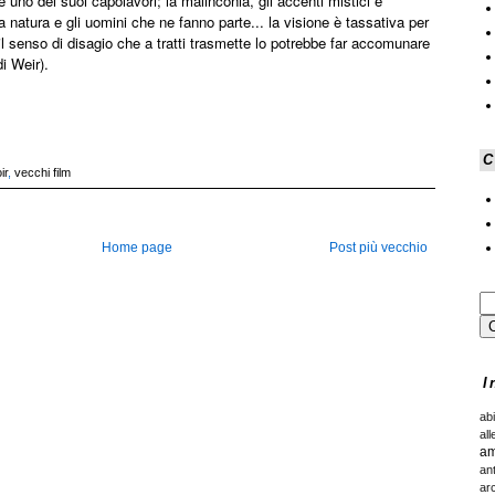
 uno dei suoi capolavori; la malinconia, gli accenti mistici e
a natura e gli uomini che ne fanno parte... la visione è tassativa per
il senso di disagio che a tratti trasmette lo potrebbe far accomunare
di Weir).
C
ir
,
vecchi film
Home page
Post più vecchio
I
ab
all
am
an
ar