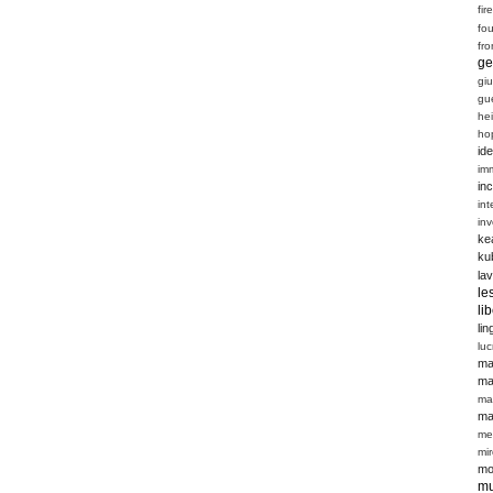
fir
fou
fro
ge
giu
gu
he
ho
ide
im
inc
int
in
ke
ku
la
le
li
li
luc
ma
ma
ma
ma
me
mi
mo
mu