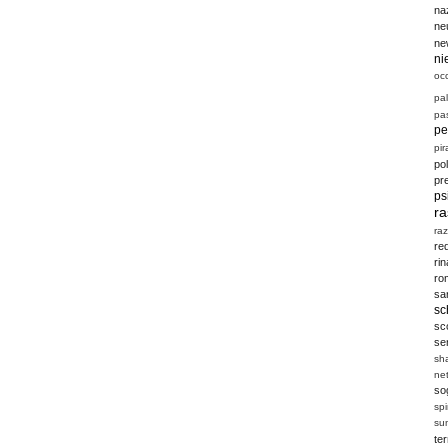
na
ne
ne
ni
oc
pal
pas
pe
pir
po
pr
ps
r
ra
re
ri
ro
sa
sc
sc
se
sh
ne
so
sp
su
te