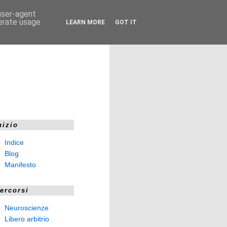
 user-agent
nerate usage
LEARN MORE
GOT IT
nizio
Indice
Blog
Manifesto
ercorsi
Neuroscienze
Libero arbitrio