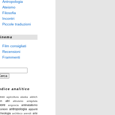
Antropologia
Ateismo
Filosofia
Incontri
Piccole traduzioni
inema
Film consigliati
Recensioni
Frammenti
ndice analitico
isso
agricoltura
alaska
aldrich
en
altri
altruismo
amigdala
ore
antinatalismo
angoscia
antropologia
tonioni
appunti
cheologia
arte
archiloco
arendt