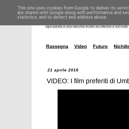
This site uses cookies from Google to deliver its servi
are shared with Google along with performance and secu
giannidanna.it
statistics, and to detect and address abuse.
ogni parola è una macchia inutile sul silenzio e sul nulla
Rassegna
Video
Futuro
Nichil
21 aprile 2016
VIDEO: I film preferiti di U