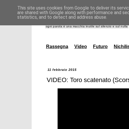
This site uses cookies from Google to deliver its servi
are shared with Google along with performance and secu
giannidanna.it
statistics, and to detect and address abuse.
ogni parola è una macchia inutile sul silenzio e sul nulla
Rassegna
Video
Futuro
Nichil
11 febbraio 2015
VIDEO: Toro scatenato (Scors