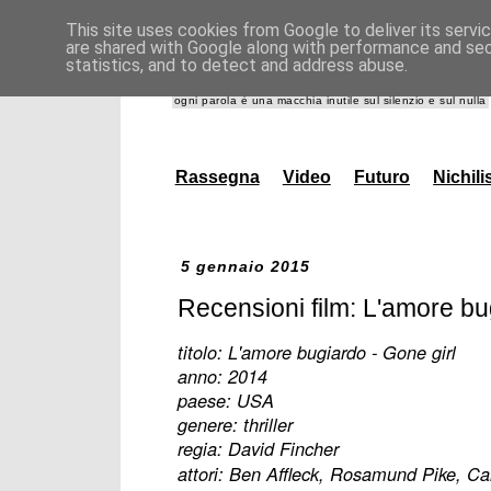
This site uses cookies from Google to deliver its servi
are shared with Google along with performance and secu
giannidanna.it
statistics, and to detect and address abuse.
ogni parola è una macchia inutile sul silenzio e sul nulla
Rassegna
Video
Futuro
Nichil
5 gennaio 2015
Recensioni film: L'amore bu
titolo: L'amore bugiardo - Gone girl
anno: 2014
paese: USA
genere: thriller
regia: David Fincher
attori: Ben Affleck, Rosamund Pike, Ca