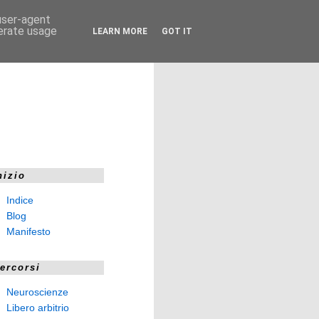
 user-agent
nerate usage
LEARN MORE
GOT IT
nizio
Indice
Blog
Manifesto
ercorsi
Neuroscienze
Libero arbitrio