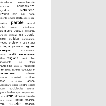
zionalismo
neurodiversità
neuroscienze
uroetica
nichilismo
wyorker
etzsche
noia
noir
notte
opera
cidente
omero
opere
ozu
parole
eolitico
pascal
olini
payne
perturbante
ssimismo
pessoa
petrarca
poesie
poe
andello
platone
politica
lanski
pornografia
preistoria
e-code
psicanalisi
icologia
ragione
punizione
assegna
razionalismo
recensioni
realtà
zzismo
religione
ddito
renoir
rilke
nascimento
ritagli
risi
manticismo
rousseau
romero
rtre
scetticismo
satira
saturno
hopenhauer
scienza
orsese
scrittura
screwball
neca
sesso
sensibilità
akespeare
sicilia
sinistra
social
sociologia
twork
sofocle
gno
solitudine
spazio
speranza
storia
straniero
suicidio
inoza
tempo
teognide
meri
teatro
traduzioni
rrore
tragedia