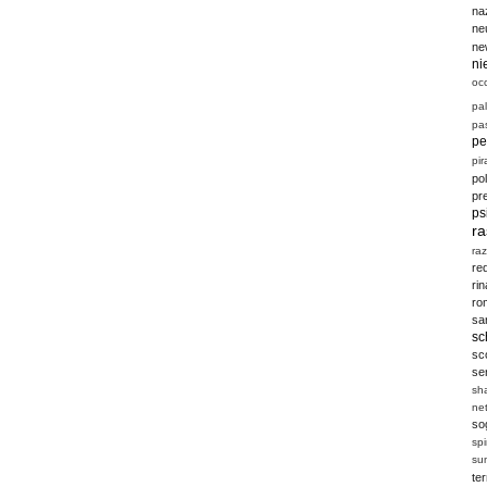
na
ne
ne
ni
oc
pal
pas
pe
pir
po
pr
ps
r
ra
re
ri
ro
sa
sc
sc
se
sh
ne
so
sp
su
te