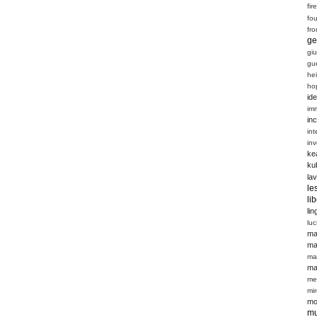
fir
fou
fro
ge
giu
gu
he
ho
ide
im
inc
int
in
ke
ku
la
le
li
li
luc
ma
ma
ma
ma
me
mi
mo
mu