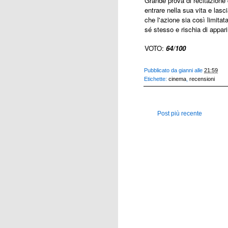
Grande prova di recitazione
entrare nella sua vita e las
che l'azione sia così limitata
sé stesso e rischia di appar
VOTO:
64/100
Pubblicato da
gianni
alle
21:59
Etichette:
cinema
,
recensioni
Post più recente