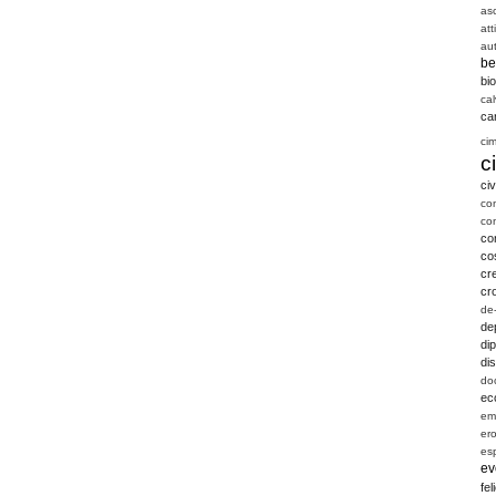
as
att
aut
be
bio
cal
ca
ci
c
civ
co
co
co
co
cre
cr
de
de
dip
di
do
ec
em
er
es
ev
fel