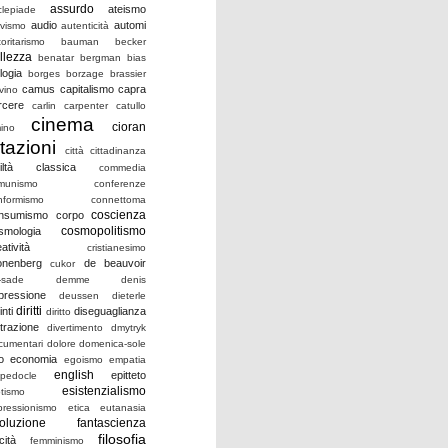
assurdo
ateismo
clepiade
audio
automi
ivismo
autenticità
oritarismo
bauman
becker
llezza
benatar
bergman
bias
logia
borges
borzage
brassier
camus
capitalismo
capra
vino
rcere
carlin
carpenter
catullo
cinema
cioran
mino
itazioni
città
cittadinanza
iltà
classica
commedia
munismo
conferenze
nformismo
connettoma
coscienza
nsumismo
corpo
cosmopolitismo
smologia
atività
cristianesimo
onenberg
de beauvoir
cukor
-sade
demme
denis
pressione
deussen
dieterle
diritti
inti
diseguaglianza
diritto
strazione
divertimento
dmytryk
cumentari
dolore
domenica-sole
o
economia
egoismo
empatia
english
epitteto
pedocle
esistenzialismo
otismo
pressionismo
etica
eutanasia
oluzione
fantascienza
filosofia
icità
femminismo