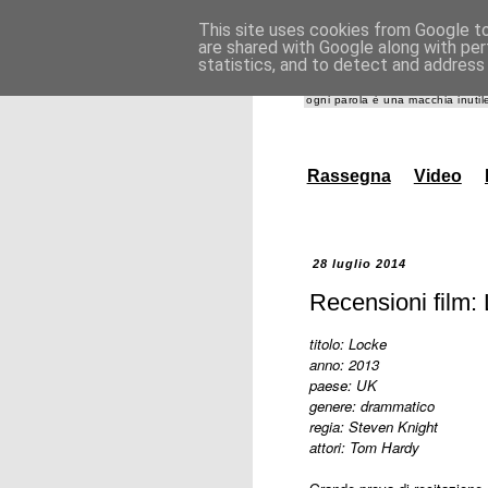
This site uses cookies from Google to 
are shared with Google along with per
giannida
statistics, and to detect and address
ogni parola è una macchia inutile
Rassegna
Video
28 luglio 2014
Recensioni film:
titolo: Locke
anno: 2013
paese: UK
genere: drammatico
regia: Steven Knight
attori: Tom Hardy