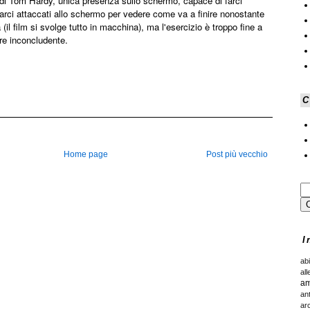
 di Tom Hardy, unica presenza sullo schermo, capace di farci
ciarci attaccati allo schermo per vedere come va a finire nonostante
 (il film si svolge tutto in macchina), ma l'esercizio è troppo fine a
ire inconcludente.
C
Home page
Post più vecchio
I
ab
all
am
an
ar