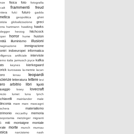
fisica
foto
enze
fotografia
frammenti
freud
calt
futuro
ntiera
fulci
gadda
netica
geopolitica
ghirri
greci
stizia
globalizzazione
hawks
erra
hartmann
hawking
hitchcock
idegger
herzog
horror
huston
pper
hume
illusioni
ntità
illuminismo
immigrazione
maginazione
ontri
indoeuropei
informatica
interviste
elligenza artificiale
kafka
verno
italia
jarmusch
joyce
ats
kierkegaard
keynes
brick
kurosawa
la-mettrie
lacan
leopardi
voro
lenau
scienze
lettere
letteratura
levi
bero arbitrio
libri
ligotti
lovecraft
nguaggio
losey
rezio
lumet
luna
lynch
chiavelli
mainlander
male
linconia
mare
marx
mascagni
materialismo
schera
trimonio
memoria
mccarthy
sopotamia
metzinger
migranti
miti
montaigne
montale
ró
morte
rale
munch
murnau
sica
narcisismo
nash