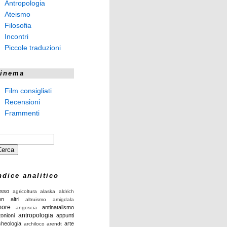
Antropologia
Ateismo
Filosofia
Incontri
Piccole traduzioni
inema
Film consigliati
Recensioni
Frammenti
ndice analitico
isso
agricoltura
alaska
aldrich
en
altri
altruismo
amigdala
ore
antinatalismo
angoscia
antropologia
tonioni
appunti
cheologia
arte
archiloco
arendt